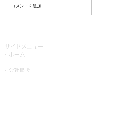
コメントを追加…
ついに！リリース『ホム
ログ』
サイドメニュー
・
ホーム
・
会社概要
＞
不動産開発事業
＞
住宅供給事業
＞
賃貸オーナー事業事業
＞
太陽光発電事業
＞
プロデュース事業
＞
海外不動産事業
＞
動画制作企画
事業