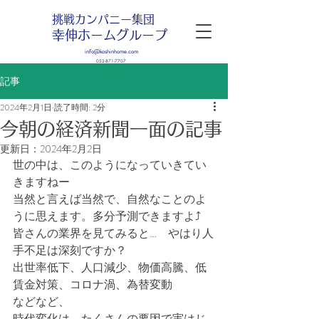
挑戦カンパニー集団
幸伸ホームグループ
info@koshinhome.com
052-871-7707
記事
2024年2月1日
読了時間: 2分
今朝の経済新聞一面の記事
更新日：
2024年2月2日
世の中は、このようになっていきてい
きますねー
当然と言えば当然で、自然なことのよ
うに思えます。多分予測できますよ⤴
皆さんの業界を見てみると…　やはり人
手不足は深刻ですか？
出世率低下、人口減少、物価高騰、低
賃金対策、コロナ渦、為替変動
などなど、
時代変化は、たくさんの要因で実はじ