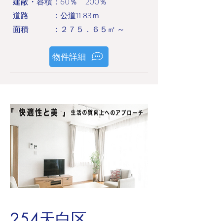
建蔽・容積：60％ 200％
道路 ：公道11.83ｍ
面積 ：２７５．６５㎡ ～
物件詳細
254天白区