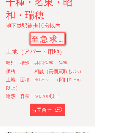
千種・名東・昭
和・瑞穂
​地下鉄駅徒歩10分以内
至急求む
土地（アパート用地）
​種別・構造：共同住宅・住宅
価格 ：相談（高価買取もOK）
土地 面積：80坪～ （間口12.5ｍ
以上）
建蔽 容積：60/200以上
お問合せ