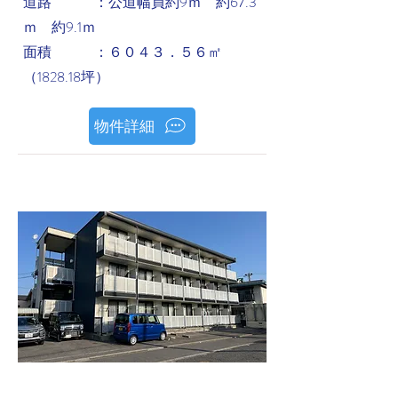
道路 ：公道幅員約9ｍ 約67.3
ｍ 約9.1ｍ
面積 ：６０４３．５６㎡
（1828.18坪）
物件詳細