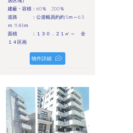
居区域）
建蔽・容積：60％ 200％
道路 ：公道幅員約約 5ｍ～6.5
ｍ 11.83ｍ
面積 ：１３０．２１㎡ ～ 全
１４区画
物件詳細