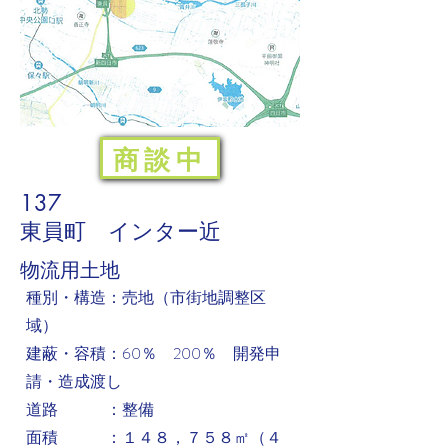
商談中
137
東員町 インター近
​物流用土地
​種別・構造：売地（市街地調整区
域）
建蔽・容積：60％ 200％ 開発申
請・造成渡し
道路 ：整備
面積 ：１４８，７５８㎡（４