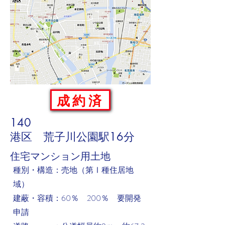
成約済
140
港区 荒子川公園駅16分
​住宅マンション用土地
​種別・構造：売地（第Ⅰ種住居地
域）
建蔽・容積：60％ 200％ 要開発
申請