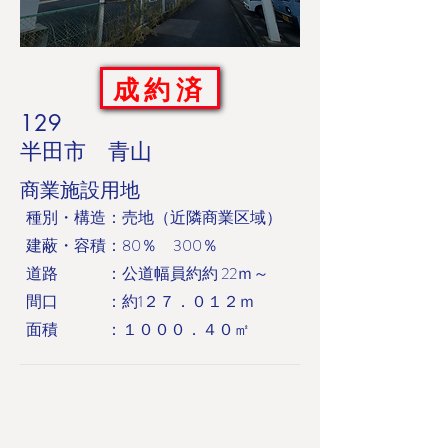
成約済
129
半田市 青山
商業施設用地
​種別・構造：売地（近隣商業区域）
建蔽・容積：80％ 300％
道路 ：公道幅員約約 22ｍ～
​間口 ：約1２７．０１２ｍ
面積 ：１０００．４０㎡