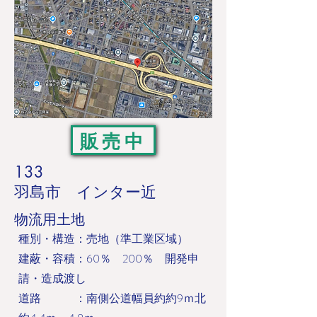
販売中
133
羽島市 インター近
​物流用土地
​種別・構造：売地（準工業区域）
建蔽・容積：60％ 200％ 開発申
請・造成渡し
道路 ：南側公道幅員約約9ｍ北