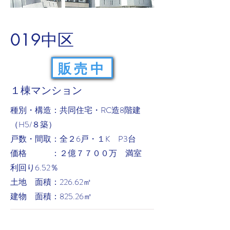
019中区
販売中
１棟マンション
​種別・構造：共同住宅・RC造8階建
（H5/８築）
戸数・間取：全２6戸・１K P3台
価格 ：２億７７００万 満室
利回り6.52％
土地 面積：226.62㎡
建物 面積：825.26㎡