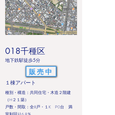
018千種区
​地下鉄駅徒歩5分
販売中
１棟アパート
​種別・構造：共同住宅・木造２階建
（H２１築）
戸数・間取：全8戸・１K P0台 満
室利回り6.8％