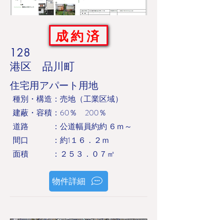
成約済
128
港区 品川町
住宅用アパート用地
​種別・構造：売地（工業区域）
建蔽・容積：60％ 200％
道路 ：公道幅員約約 ６ｍ～
​間口 ：約1１６．２ｍ
面積 ：２５３．０７㎡
物件詳細