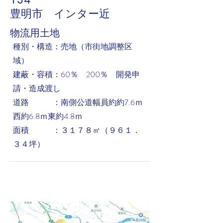
豊明市 インター近
​物流用土地
​種別・構造：売地（市街地調整区
域）
建蔽・容積：60％ 200％ 開発申
請・造成渡し
道路 ：南側公道幅員約約7.6ｍ
西約6.8ｍ東約4.8ｍ
面積 ：３１７８㎡（９６１．
３４坪）