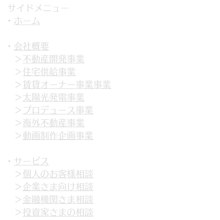
サイドメニュー
・
ホーム
・
会社概要
＞
不動産開発事業
＞
住宅供給事業
＞
賃貸オーナー事業事業
＞
太陽光発電事業
＞
プロデュース事業
＞
海外不動産事業
＞
動画制作企画
事業
・
サービス
＞
個人のお客様相談
＞
企業さま向け相談
＞
金融機関さま相談
＞
投資家さまの相談