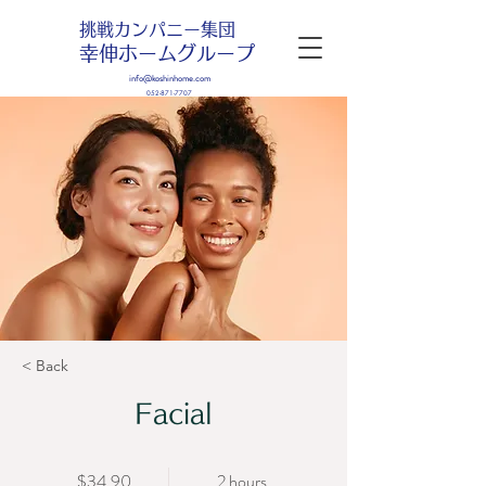
挑戦カンパニー集団
幸伸ホームグループ
info@koshinhome.com
052-871-7707
< Back
Facial
$34.90
2 hours